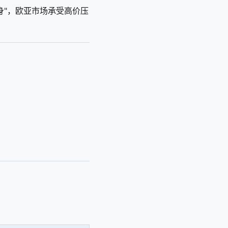
"独善其身"，欧亚市场承受高价压