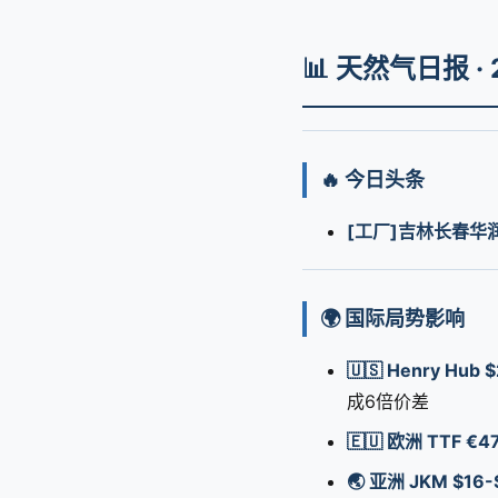
📊 天然气日报 ·
🔥 今日头条
[工厂]吉林长春华
🌍 国际局势影响
🇺🇸 Henry Hub
成6倍价差
🇪🇺 欧洲 TTF €4
🌏 亚洲 JKM $16