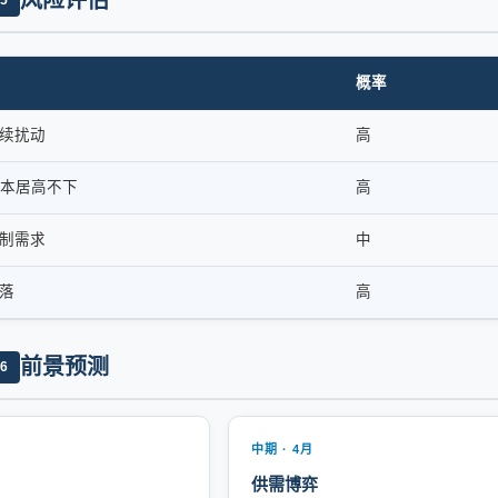
风险评估
概率
续扰动
高
成本居高不下
高
制需求
中
落
高
前景预测
6
中期 · 4月
供需博弈