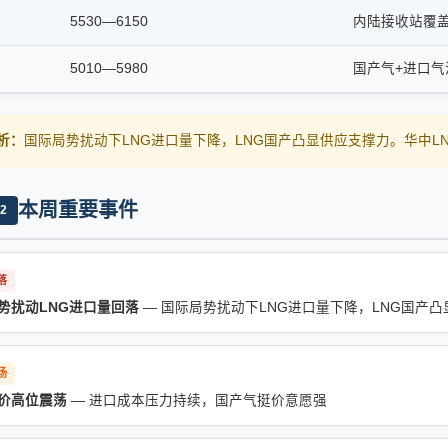
5530—6150
内陆接收站覆
5010—5980
国产气+进口气
分析：
国际局势扰动下LNG进口量下降，LNG国产凸显供应支撑力。华中
本周重要事件
2
落
势扰动LNG进口量回落
— 国际局势扰动下LNG进口量下降，LNG国产
场
价高位震荡
— 进口成本压力持续，国产气挺价意愿强