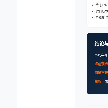
华东LN
进口成
价格维
结论
本周华东
卓创观点
国际市场
建议：
密