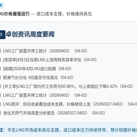
势
NG价格偏强运行
— 进口成本支撑，价格维持高位
卓创资讯周度要闻
3
LNG工厂装置开停工统计（20260403）（04-03）
[库容率]4月3日当周LNG上游周转库容率评估（04-03）
[船期]2026年4月LNG进口船期（04-03）
欧美气价分化 4月能否守住高位（04-02）
[开工率]LNG工厂周均开工负荷为50.86%，与上周相比下降0.42%（04-02）
LNG工厂装置开停工统计（20260402）（04-02）
LNG周评：供应收紧叠加成本支撑，价格继续上涨（20260327-0402）（04-0
液化天然气市场周度分析报告（20260327-0402）（04-02）
关注：
华东LNG市场成本高位支撑，进口成本压力持续传导，预计短期价格