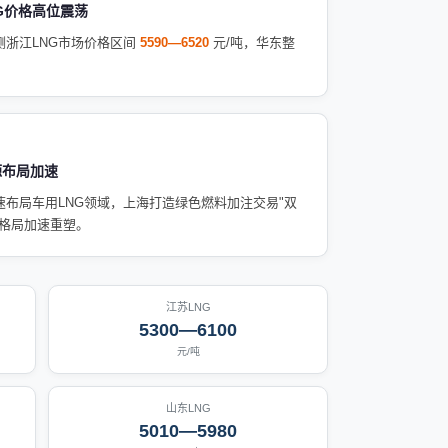
NG价格高位震荡
测浙江LNG市场价格区间
5590—6520
元/吨，华东整
。
源布局加速
速布局车用LNG领域，上海打造绿色燃料加注交易"双
场格局加速重塑。
江苏LNG
5300—6100
元/吨
山东LNG
5010—5980