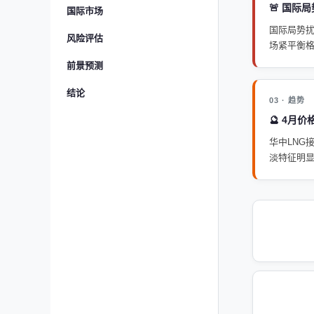
🚨 国际
国际市场
国际局势扰
风险评估
场紧平衡
前景预测
结论
03 · 趋势
🔮 4月
华中LNG
淡特征明