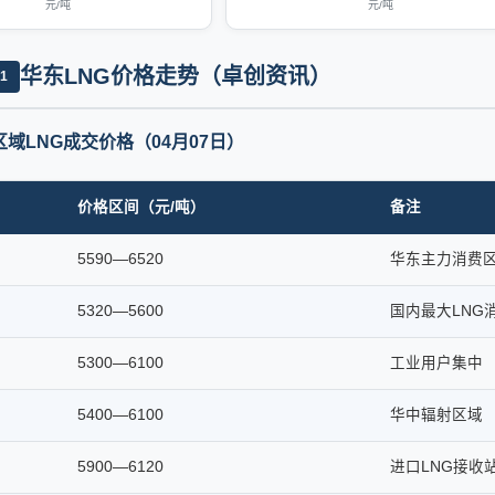
元/吨
元/吨
华东LNG价格走势（卓创资讯）
1
域LNG成交价格（04月07日）
价格区间（元/吨）
备注
5590—6520
华东主力消费
5320—5600
国内最大LNG
5300—6100
工业用户集中
5400—6100
华中辐射区域
5900—6120
进口LNG接收