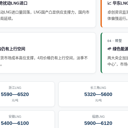
局势扰动LNG进口
📈 华东L
动LNG进口量回落，LNG国产凸显供应支撑力，国内市
卓创资讯监
格局延续。
体偏强运行
04 · 转型
价格仍有上行空间
🌱 绿色能
接货市场成本高位支撑，4月价格仍有上行空间，淡季不
两大央企加
显。
中心"，市
浙江LNG
长三角LNG
5590—6520
5320—5600
元/吨
元/吨
安徽LNG
福建LNG
5400—6100
5900—6120