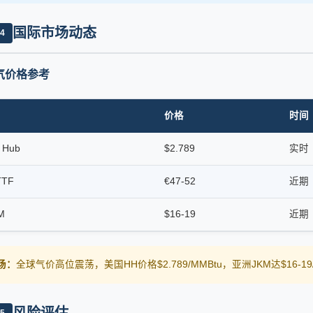
国际市场动态
4
气价格参考
价格
时间
y Hub
$2.789
实时
TTF
€47-52
近期
M
$16-19
近期
市场：
全球气价高位震荡，美国HH价格$2.789/MMBtu，亚洲JKM达$16-
5